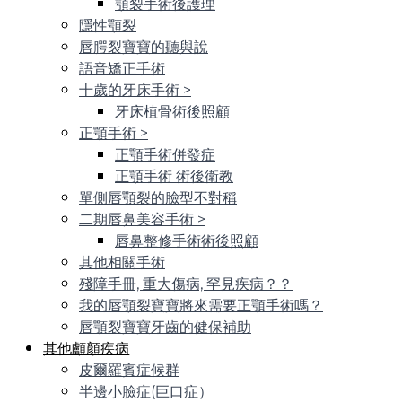
顎裂手術後護理
隱性顎裂
唇腭裂寶寶的聽與說
語音矯正手術
十歲的牙床手術
>
牙床植骨術後照顧
正顎手術
>
正顎手術併發症
正顎手術 術後衛教
單側唇顎裂的臉型不對稱
二期唇鼻美容手術
>
唇鼻整修手術術後照顧
其他相關手術
殘障手冊, 重大傷病, 罕見疾病？？
我的唇顎裂寶寶將來需要正顎手術嗎？
唇顎裂寶寶牙齒的健保補助
其他顱顏疾病
皮爾羅賓症候群
半邊小臉症(巨口症）