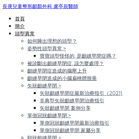
長庚兒童整形顱顏外科 盧亭辰醫師
首頁
簡介
頭型異常
如何睡出理想的頭型？
姿勢性頭型異常
>
寶寶頭型怪怪的, 是顱縫早閉症嗎？
被診斷出顱縫早閉症, 該怎麼處理？
顱縫早閉症造成的腦壓上升
顱縫早閉造成的小腦扁桃體脫垂
矢狀顱縫早閉
>
矢狀顱縫早閉症最新治療指引（2021)
非典型矢狀顱縫早閉治療指引
矢狀顱縫早閉 案例分享
單側冠狀顱縫早閉
>
單側冠狀顱縫早閉最新治療指引
單側冠狀顱縫早閉 家屬分享
額狀顱縫早閉
>