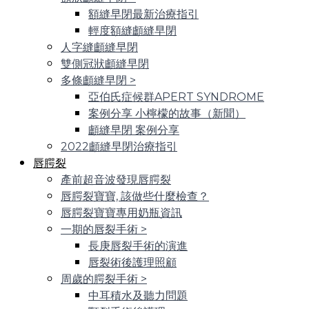
額縫早閉最新治療指引
輕度額縫顱縫早閉
人字縫顱縫早閉
雙側冠狀顱縫早閉
多條顱縫早閉
>
亞伯氏症候群APERT SYNDROME
案例分享 小檸檬的故事（新聞）
顱縫早閉 案例分享
2022顱縫早閉治療指引
唇腭裂
產前超音波發現唇腭裂
唇腭裂寶寶, 該做些什麼檢查？
唇腭裂寶寶專用奶瓶資訊
一期的唇裂手術
>
長庚唇裂手術的演進
唇裂術後護理照顧
周歲的腭裂手術
>
中耳積水及聽力問題