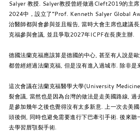
Salyer 教授. Salyer教授曾經做過Cleft2019的主席
2024中，設立了“Prof. Kenneth Salye
治醫師都與會參與並且報告, 當時大會主席也建議長
克福參與會議, 並且爭取2027年ICPF在長庚主辦.
德國法蘭克福應該算是德國的中心, 甚至有人說是歐洲
都曾經經過法蘭克福, 但是沒有進入過城市. 除非是
這次會議在法蘭克福醫學大學(University Medici
裂會議, 當然也是因為台灣的做法是走美國路線, 過
是參加幾年之後也覺得沒有太多新意. 上一次去美國參
頭後倒, 同時也避免需要進行下巴牽引手術. 後來
去學習唇顎裂手術.