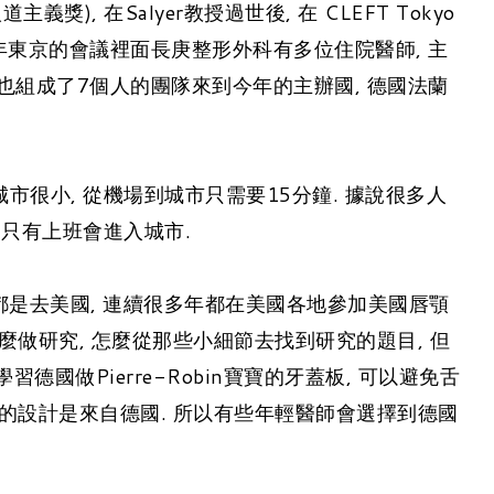
(人道主義獎), 在Salyer教授過世後, 在 CLEFT Tokyo
此在2024年東京的會議裡面長庚整形外科有多位住院醫師, 主
也組成了7個人的團隊來到今年的主辦國, 德國法蘭
市很小, 從機場到城市只需要15分鐘. 據說很多人
 只有上班會進入城市.
授. 以前開會都是去美國, 連續很多年都在美國各地參加美國唇顎
麼做研究, 怎麼從那些小細節去找到研究的題目, 但
做Pierre-Robin寶寶的牙蓋板, 可以避免舌
板的設計是來自德國. 所以有些年輕醫師會選擇到德國