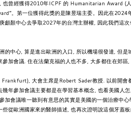
, 也曾經獲得2010年ICPF 的 Humanitarian Award 
r Global Award”。第一位獲得此獎的是陳昱瑞主委。因
庚顱顏中心去爭取2027年的台灣主辦權, 因此我們這次
的中心, 算是進出歐洲的入口, 所以機場很發達, 但是城
來參加會議. 住在法蘭克福的人也不多, 大多都住在郊區,
ne Frankfurt), 大會主席是Robert Sader教
去幾年參加會議主要都是在學習基本概念, 也看美國人怎
加會議唯一聽到有意思的其實是美國的一個治療中心學習德國
聽一些從歐洲國家來的醫師描述, 也再次證明說這個牙蓋