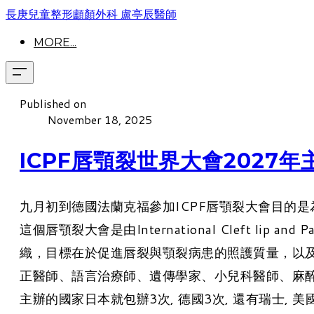
長庚兒童整形顱顏外科 盧亭辰醫師
MORE...
Published on
November 18, 2025
ICPF唇顎裂世界大會2027年主
九月初到德國法蘭克福參加ICPF唇顎裂大會目的是為
這個唇顎裂大會是由International Cleft lip and Pa
織，目標在於促進唇裂與顎裂病患的照護質量，以及與之
正醫師、語言治療師、遺傳學家、小兒科醫師、麻醉
主辦的國家日本就包辦3次, 德國3次, 還有瑞士, 美國,