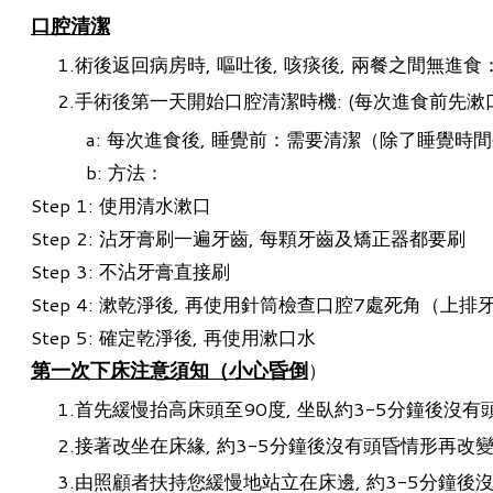
口腔清潔
術後返回病房時, 嘔吐後, 咳痰後, 兩餐之間無進
手術後第一天開始口腔清潔時機: (每次進食前先漱
a: 每次進食後, 睡覺前：需要清潔（除了睡覺時間
b: 方法：
Step 1: 使用清水漱口
Step 2: 沾牙膏刷一遍牙齒, 每顆牙齒及矯正器都要刷
Step 3: 不沾牙膏直接刷
Step 4: 漱乾淨後, 再使用針筒檢查口腔7處死角（上排牙
Step 5: 確定乾淨後, 再使用漱口水
第一次下床注意須知（小心昏倒
）
首先緩慢抬高床頭至90度, 坐臥約3-5分鐘後沒
接著改坐在床緣, 約3-5分鐘後沒有頭昏情形再改
由照顧者扶持您緩慢地站立在床邊, 約3-5分鐘後