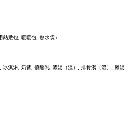
用熱敷包, 暖暖包, 熱水袋）
 冰淇淋, 奶昔, 優酪乳, 濃湯（溫）, 排骨湯（溫）, 雞湯