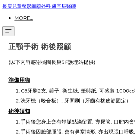
長庚兒童整形顱顏外科 盧亭辰醫師
MORE...
正顎手術 術後照顧
(以下內容感謝桃園長庚5F護理站提供)
準備用物
C6牙刷2支, 鏡子, 衛生紙, 筆與紙, 可盛裝 1000
洗牙機（咬合板）, 牙間刷（牙齒有橡皮筋固定）
術後須知
手術後您身上會有靜脈點滴留置, 導尿管, 口腔內會
手術後因臉部腫脹, 會有鼻塞情形, 亦出現張口呼吸,