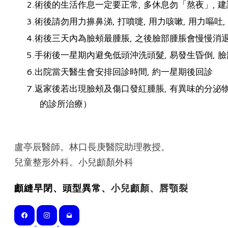
術後的生活作息一定要正常, 多休息勿「熬夜」, 
術後請勿用力擤鼻涕, 打噴嚏, 用力咳嗽, 用力嘔吐
術後三天內為臉頰最腫脹, 之後臉部腫脹會慢慢消退,
手術後一星期內避免低頭沖洗頭髮, 易發生昏倒, 臉
出院當天醫生會安排回診時間, 約一星期後回診
返家後若出現臉頰及傷口發紅腫脹, 有異味的分泌物
的診所治療）
盧亭辰醫師。林口長庚醫院助理教授。
​兒童整形外科。小兒顱顏外科
顱縫早閉、頭型異常、
小兒顱顏、唇顎裂