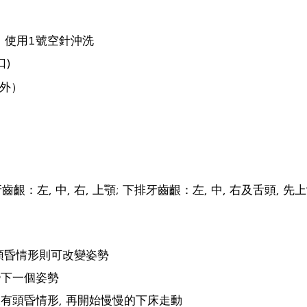
食：使用1號空針沖洗
口)
外）
齒齦：左, 中, 右, 上顎; 下排牙齒齦：左, 中, 右及舌頭,
有頭昏情形則可改變姿勢
變下一個姿勢
沒有頭昏情形, 再開始慢慢的下床走動