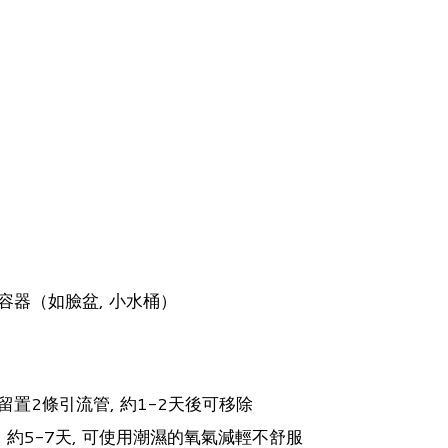
cc容器（如臉盆, 小水桶）
留置2條引流管, 約1-2天後可移除
 約5-7天, 可使用潮濕的氧氣減輕不舒服