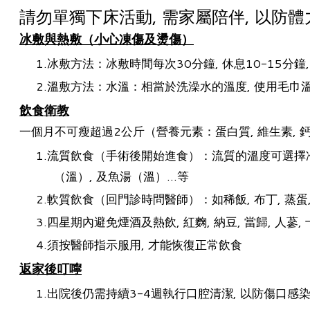
請勿單獨下床活動, 需家屬陪伴, 以防
冰敷與熱敷（小心凍傷及燙傷）
冰敷方法：冰敷時間每次30分鐘, 休息10-15分鐘,
溫敷方法：水溫：相當於洗澡水的溫度, 使用毛巾溫敷,
飲食衛教
一個月不可瘦超過2公斤（營養元素：蛋白質, 維生素, 
流質飲食（手術後開始進食）：流質的溫度可選擇冷, 涼, 
（溫）, 及魚湯（溫）…等
軟質飲食（回門診時問醫師）：如稀飯, 布丁, 蒸蛋, 
四星期內避免煙酒及熱飲, 紅麴, 納豆, 當歸, 人蔘
須按醫師指示服用, 才能恢復正常飲食
返家後叮嚀
出院後仍需持續3-4週執行口腔清潔, 以防傷口感