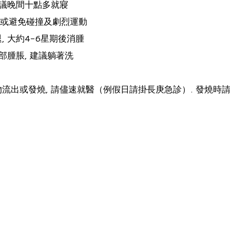
建議晚間十點多就寢
, 或避免碰撞及劇烈運動
 大約4-6星期後消腫
部腫脹, 建議躺著洗
流出或發燒, 請儘速就醫（例假日請掛長庚急診）. 發燒時