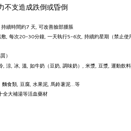
體力不支造成跌倒或昏倒
 持續時間約7 天, 可改善臉部腫脹
 每次20-30分鐘, 一天執行5-6次, 持續約星期（禁止使
鈣質）
冰, 溫, 如牛奶（豆奶, 調味奶）, 米漿, 豆漿, 運動飲料,
麵食類, 豆腐, 水果泥, 馬鈴薯泥…等
, 十全大補湯等活血藥材
染