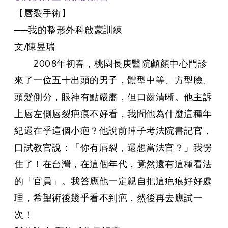
​【唇裂手術】
──我的整形外科啟蒙訓練
文/陳昱瑞
2008年初春，桃園長庚醫院顱顏中心門診
來了一位五十出頭的男子，體型中等、方型臉、
頭髮側分，眼神有點嚴肅，但口齒清晰。他主訴
上唇左側唇裂疤痕不好看，我問他為什麼這種年
紀還在乎這個小疤？他說前陣子考法院書記官，
口試教官說：「你有唇裂，還想當法官？」我愣
住了！在台灣，在這個年代，竟然還有這種看法
的「官員」。我答應他一定親自把這疤痕好好處
理，希望術後幾乎看不到疤，然後再去應試一
次！