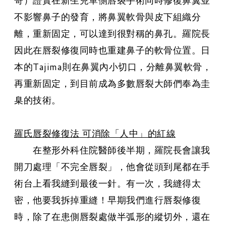
不影響鼻子的發育，將鼻翼軟骨與皮下組織分
離，重新固定，可以達到很對稱的鼻孔。羅院長
因此在唇裂修復同時也重建鼻子的軟骨位置。日
本的Tajima則在鼻翼內小切口，分離鼻翼軟骨，
再重新固定，到目前成為多數唇裂大師們奉為圭
臬的技術。
羅氏唇裂修復法 可消除「人中」的紅線
在整形外科住院醫師後半期，羅院長會讓我
開刀處理「不完全唇裂」，他會從頭到尾都在手
術台上看我縫到最後一針。有一次，我縫得太
密，他要我拆掉重縫！早期我們進行唇裂修復
時，除了在患側唇裂處做半弧形的縱切外，還在