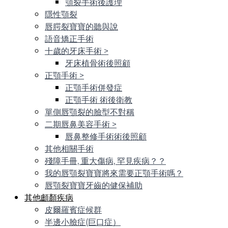
顎裂手術後護理
隱性顎裂
唇腭裂寶寶的聽與說
語音矯正手術
十歲的牙床手術
>
牙床植骨術後照顧
正顎手術
>
正顎手術併發症
正顎手術 術後衛教
單側唇顎裂的臉型不對稱
二期唇鼻美容手術
>
唇鼻整修手術術後照顧
其他相關手術
殘障手冊, 重大傷病, 罕見疾病？？
我的唇顎裂寶寶將來需要正顎手術嗎？
唇顎裂寶寶牙齒的健保補助
其他顱顏疾病
皮爾羅賓症候群
半邊小臉症(巨口症）