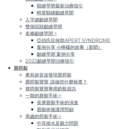
額縫早閉最新治療指引
輕度額縫顱縫早閉
人字縫顱縫早閉
雙側冠狀顱縫早閉
多條顱縫早閉
>
亞伯氏症候群APERT SYNDROME
案例分享 小檸檬的故事（新聞）
顱縫早閉 案例分享
2022顱縫早閉治療指引
唇腭裂
產前超音波發現唇腭裂
唇腭裂寶寶, 該做些什麼檢查？
唇腭裂寶寶專用奶瓶資訊
一期的唇裂手術
>
長庚唇裂手術的演進
唇裂術後護理照顧
周歲的腭裂手術
>
中耳積水及聽力問題