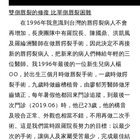
​雙側唇裂的修復 比單側唇裂困難
在1996年我意識到台灣的唇腭裂病人不會
再增加，長庚團隊中有羅院長、陳國鼎、洪凱風
及羅綸洲醫師在做唇腭裂手術，因此決定不再接
新的唇腭裂病人，把新來的病人們轉給年輕的三
位醫師。我1996年最後的一位新生兒病人楊
OO，於出生三個月時做唇裂手術，一歲時做腭
裂手術，九歲時做齒槽植骨，由廖郁芳醫師做牙
齒矯正，每年暑假他都回來門診追蹤，到最後一
次門診（2019.06）時，他已23歲，他的構音
及咬合正常、外觀也相當不錯，不用再做二次手
術。這是我們當時跟羅院長努力的目標：以最少
次的手術，讓病人及家屬受苦最少，完成最佳結