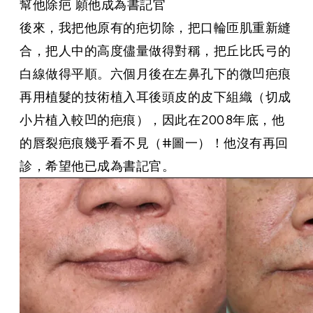
幫他除疤 願他成為書記官
後來，我把他原有的疤切除，把口輪匝肌重新縫
合，把人中的高度儘量做得對稱，把丘比氏弓的
白線做得平順。六個月後在左鼻孔下的微凹疤痕
再用植髮的技術植入耳後頭皮的皮下組織（切成
小片植入較凹的疤痕），因此在2008年底，他
的唇裂疤痕幾乎看不見（
#圖一
）！他沒有再回
診，希望他已成為書記官。