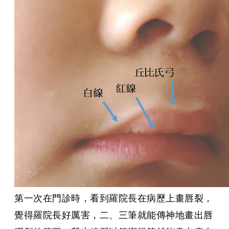
第一次在門診時，看到羅院長在病歷上畫唇裂，
覺得羅院長好厲害，二、三筆就能傳神地畫出唇