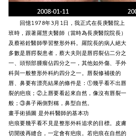
​ 回憶1978年3月1日，我正式在長庚醫院上
班時，跟著羅慧夫醫師（當時為長庚醫院院長）
及蔡裕銓醫師學習整形外科。羅院長的病人絕大
多數是唇腭裂患者，蔡大夫則是唇腭裂佔二分之
一、頭頸部腫瘤佔四分之一，其他如外傷、手外
科與一般整形外科約四分之一。唇裂修補後的
唇、鼻要有漂亮結果的條件是：①幾乎看不出唇
裂的疤痕；②上唇要看起來自然，像沒有唇裂一
般；③鼻子兩側對稱，鼻型自然。
畫手術插圖 是外科醫師的基本功
疤痕要幾乎看不見是整形外科追求的目標。皮膚
切開後再縫合，一定會有疤痕。若疤痕在自然的