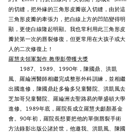
的切縫，把外緣的三角形皮瓣嵌入切縫，由於這
三角形皮瓣的牽張力，把白線上方的凹陷變得明
顯，更使白線隆起明顯。我也常利用此三角形皮
瓣於第一次的唇裂修復，但更常用在大孩子或大
人的二次修復上！
​羅慧夫領軍製作 教學影帶獲大獎
1987、1989、1990年，陳國鼎、洪凱
風、羅綸洲醫師相繼完成整形外科訓練，並相繼
出國進修，陳國鼎赴多倫多兒童醫院、洪凱風去
芝加哥兒童醫院、羅綸洲去聖路易的華盛頓大學
進修。1989年底，羅院長成立羅慧夫顱顏基金
會。90年初，羅院長想要把他的單側唇裂手術
方法錄影出版公諸於世，他邀我、洪凱風、陳國