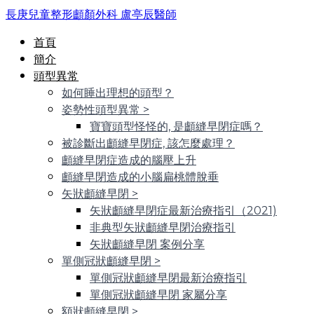
長庚兒童整形顱顏外科 盧亭辰醫師
首頁
簡介
頭型異常
如何睡出理想的頭型？
姿勢性頭型異常
>
寶寶頭型怪怪的, 是顱縫早閉症嗎？
被診斷出顱縫早閉症, 該怎麼處理？
顱縫早閉症造成的腦壓上升
顱縫早閉造成的小腦扁桃體脫垂
矢狀顱縫早閉
>
矢狀顱縫早閉症最新治療指引（2021)
非典型矢狀顱縫早閉治療指引
矢狀顱縫早閉 案例分享
單側冠狀顱縫早閉
>
單側冠狀顱縫早閉最新治療指引
單側冠狀顱縫早閉 家屬分享
額狀顱縫早閉
>