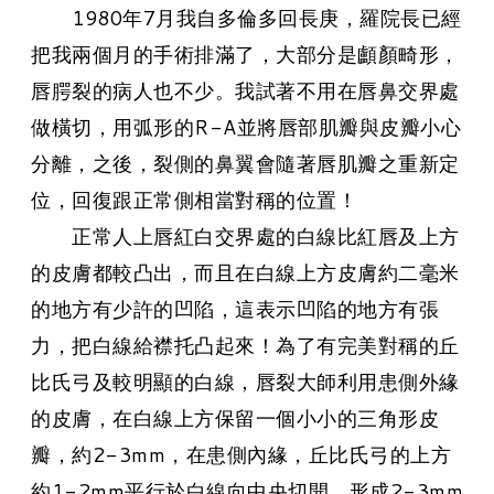
1980年7月我自多倫多回長庚，羅院長已經
把我兩個月的手術排滿了，大部分是顱顏畸形，
唇腭裂的病人也不少。我試著不用在唇鼻交界處
做橫切，用弧形的R-A並將唇部肌瓣與皮瓣小心
分離，之後，裂側的鼻翼會隨著唇肌瓣之重新定
位，回復跟正常側相當對稱的位置！
正常人上唇紅白交界處的白線比紅唇及上方
的皮膚都較凸出，而且在白線上方皮膚約二毫米
的地方有少許的凹陷，這表示凹陷的地方有張
力，把白線給襟托凸起來！為了有完美對稱的丘
比氏弓及較明顯的白線，唇裂大師利用患側外緣
的皮膚，在白線上方保留一個小小的三角形皮
瓣，約2-3mm，在患側內緣，丘比氏弓的上方
約1-2mm平行於白線向中央切開，形成2-3mm