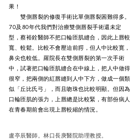
果！
雙側唇裂的修復手術比單側唇裂困難得多。
70及80年代我們對治療雙側唇裂手術還未定
型，蔡裕銓醫師不把口輪匝肌縫合，因此上唇較
寬、較鬆。比較不會壓迫前腭，但人中比較寛，
鼻尖也較低。羅院長在雙側唇裂的第一次手術
中，試著把口輪匝肌縫合在中線上，把人中做得
很窄，把兩側的紅唇縫到人中下方，做成一個類
似「丘比氏弓」，而且吻珠也比較明顯。但因為
口輪匝肌的張力，上唇總是比較緊，有部份病人
在青春期前會出現上唇較縮的情況。
盧亭辰醫師。林口長庚醫院助理教授。