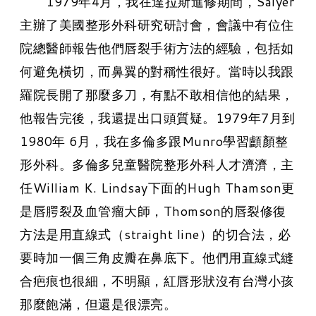
1979年4月，我在達拉斯進修期間，Salyer
主辦了美國整形外科研究研討會，會議中有位住
院總醫師報告他們唇裂手術方法的經驗，包括如
何避免橫切，而鼻翼的對稱性很好。當時以我跟
羅院長開了那麼多刀，有點不敢相信他的結果，
他報告完後，我還提出口頭質疑。1979年7月到
1980年 6月，我在多倫多跟Munro學習顱顏整
形外科。多倫多兒童醫院整形外科人才濟濟，主
任William K. Lindsay下面的Hugh Thamson更
是唇腭裂及血管瘤大師，Thomson的唇裂修復
方法是用直線式（straight line）的切合法，必
要時加一個三角皮瓣在鼻底下。他們用直線式縫
合疤痕也很細，不明顯，紅唇形狀沒有台灣小孩
那麼飽滿，但還是很漂亮。