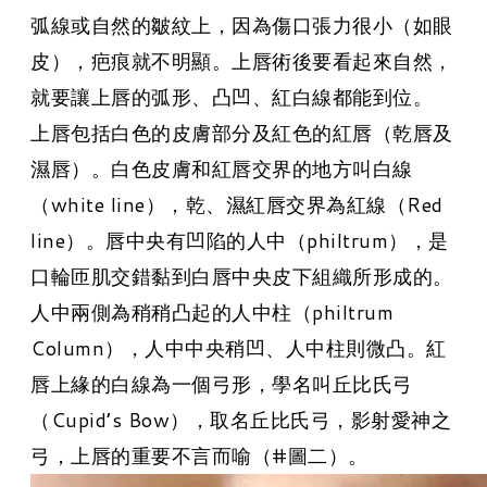
弧線或自然的皺紋上，因為傷口張力很小（如眼
皮），疤痕就不明顯。上唇術後要看起來自然，
就要讓上唇的弧形、凸凹、紅白線都能到位。
上唇包括白色的皮膚部分及紅色的紅唇（乾唇及
濕唇）。白色皮膚和紅唇交界的地方叫白線
（white line），乾、濕紅唇交界為紅線（Red
line）。唇中央有凹陷的人中（philtrum），是
口輪匝肌交錯黏到白唇中央皮下組織所形成的。
人中兩側為稍稍凸起的人中柱（philtrum
Column），人中中央稍凹、人中柱則微凸。紅
唇上緣的白線為一個弓形，學名叫丘比氏弓
（Cupid’s Bow），取名丘比氏弓，影射愛神之
弓，上唇的重要不言而喻（
#圖二
）。