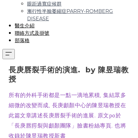
眼距過寬症候群
漸行性半臉萎縮症PARRY-ROMBERG
DISEASE
醫生介紹
聯絡方式及掛號
部落格
長庚唇裂手術的演進. by 陳昱瑞教
授
所有的外科手術都是一點一滴地累積, 集結眾多
細微的改變而成, 長庚顱顏中心的陳昱瑞教授在
此篇文章講述長庚唇裂手術的進展. 原文po於
「長庚唇腭裂與顱顏團隊」臉書粉絲專頁. 也將
收錄於陳昱瑞教授新書