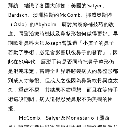
拜訪，結識了各國大師如：美國的Salyer、
Bardach、澳洲柏斯的McComb、挪威奧斯陸
（Oslo）的Abyholm，研討唇裂修補技巧的改
進、腭裂治療時機以及鼻整形如何做得更好。早
期歐洲鼻科大師Joseph曾說過「小孩子的鼻子
若動了手術，必定會影響以後鼻子的發育」，因
此在80年代，唇裂手術是否同時把鼻子整形仍
是混沌未定，當時全世界唇腭裂病人的鼻整形都
到成人才修復。但成人之後因為鼻翼軟骨異位太
久，重建不易，其結果不盡理想，而且在等待手
術這段期間，病人還得忍受鼻形不夠美觀的困
擾。
​ McComb、Salyer及Monasterio（墨西
哥）證實在新生兒單側唇裂手術同時修復鼻翼並