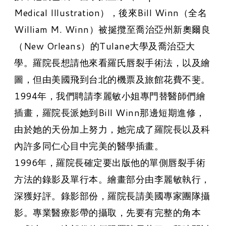
Medical Illustration），後來Bill Winn（全名
William M. Winn）被挻攬至喬治亞州新奧爾良
（New Orleans）的Tulane大學及喬治亞大
學。羅院長想請他來看羅氏唇裂手術法，以及繪
圖，但由美國飛到台北的機票及旅館花費不斐。
1994年，我們聘請李麗敏小姐專門替醫師們繪
插畫，羅院長派她到Bill Winn那邊短期進修，
由於她的天份加上努力，她完成了羅院長以及科
內許多同仁心目中完美的醫學插畫。
1996年，羅院長確定要出版他的單側唇裂手術
方法的錄影及單行本。繪畫部分由李麗敏執行，
深獲好評。錄影部份，羅院長請美國專家團隊攝
影。專業醫療影帶的攝取，先要有完整的角本