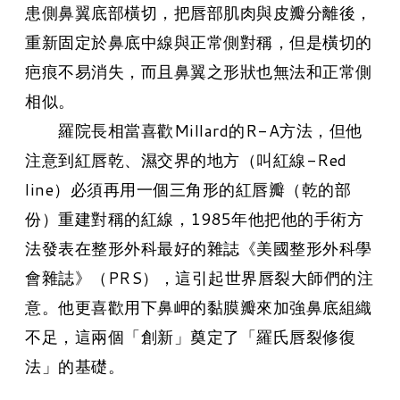
患側鼻翼底部橫切，把唇部肌肉與皮瓣分離後，
重新固定於鼻底中線與正常側對稱，但是橫切的
疤痕不易消失，而且鼻翼之形狀也無法和正常側
相似。
羅院長相當喜歡Millard的R-A方法，但他
注意到紅唇乾、濕交界的地方（叫紅線-Red
line）必須再用一個三角形的紅唇瓣（乾的部
份）重建對稱的紅線，1985年他把他的手術方
法發表在整形外科最好的雜誌《美國整形外科學
會雜誌》（PRS），這引起世界唇裂大師們的注
意。他更喜歡用下鼻岬的黏膜瓣來加強鼻底組織
不足，這兩個「創新」奠定了「羅氏唇裂修復
法」的基礎。