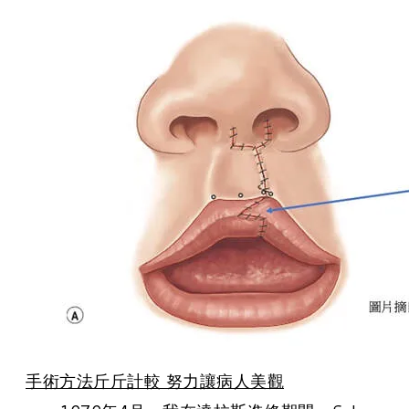
​手術方法斤斤計較 努力讓病人美觀