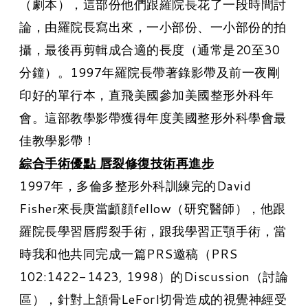
（劇本），這部份他們跟羅院長花了一段時間討
論，由羅院長寫出來，一小部份、一小部份的拍
攝，最後再剪輯成合適的長度（通常是20至30
分鐘）。1997年羅院長帶著錄影帶及前一夜剛
印好的單行本，直飛美國參加美國整形外科年
會。這部教學影帶獲得年度美國整形外科學會最
佳教學影帶！
綜合手術優點 唇裂修復技術再進步
1997年，多倫多整形外科訓練完的David
Fisher來長庚當顱顔fellow（研究醫師），他跟
羅院長學習唇腭裂手術，跟我學習正顎手術，當
時我和他共同完成一篇PRS邀稿（PRS
102:1422-1423, 1998）的Discussion（討論
區），針對上頷骨LeForI切骨造成的視覺神經受