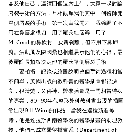
鼎及他自己，連續四個週六上午，大家一起討論
唇裂手術的方法，互相觀摩我們其中一個醫師開
單側唇裂的手術。第一次由我開刀，我強調了不
用在鼻唇處橫切，用了羅氏紅唇瓣，用了
McComb的鼻軟骨一皮瓣剝離，但不用下鼻岬
瓣。洪凱風及陳國鼎也相繼展示他們的心得，最
後羅院長拍板決定他的羅氏單側唇裂手術。
要拍攝、記錄或繪圖說明整個手術過程相當
不簡單，美國出版的教科書的醫學插圖都很漂
亮，很清楚，又傳神。醫學插圖是一門相當特殊
的專業，80-90年代整形外科教科書出現的插圖
常出現Bill Winn的作品，當我在達拉斯進修
時，他是達拉斯西南醫學院的醫學插畫的助理教
授，他們已成立醫學插畫系（Department of