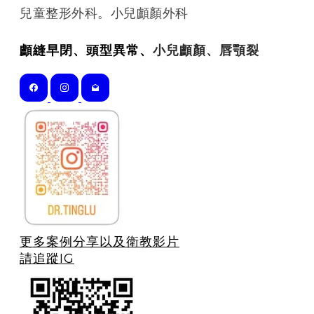
​兒童整形外科。小兒顱顏外科
顱縫早閉、頭型異常、
小兒顱顏、唇顎裂
更多案例分享以及衛教影片
請追蹤IG