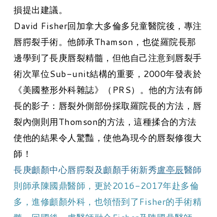
損提出建議。
David Fisher回加拿大多倫多兒童醫院後，專注
唇腭裂手術。他師承Thamson，也從羅院長那
邊學到了長庚唇裂精髓，但他自己注意到唇裂手
術次單位Sub-unit結構的重要，2000年發表於
《美國整形外科雜誌》（PRS）。他的方法有師
長的影子：唇裂外側部份採取羅院長的方法，唇
裂內側則用Thomson的方法，這種揉合的方法
使他的結果令人驚豔，使他為現今的唇裂修復大
師！
長庚顱顏中心唇腭裂及顱顏手術新秀
盧亭辰
醫師
則師承陳國鼎醫師，更於2016-2017年赴多倫
多，進修顱顏外科，也領悟到了Fisher的手術精