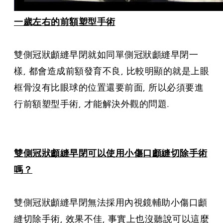
一歲左右的前額塑型手術
雙側冠狀顱縫早閉就如同單側冠狀顱縫早閉一
樣, 都會造成前額發育不良, 比較明顯的就是上眼
框骨沒有比眼球的位置還要前面, 所以必須要進
行前額塑型手術, 才能解決外觀的問題.
雙側冠狀顱縫早閉可以使用小傷口顱縫切除手術
嗎？
雙側冠狀顱縫早閉無法採用內視鏡輔助小傷口顱
縫切除手術, 效果不佳, 事實上也沒聽說可以這麼