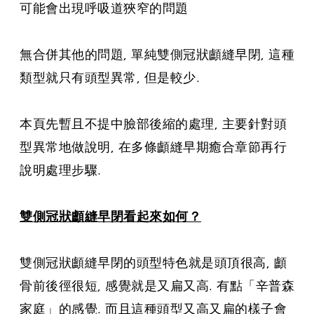
可能會出現呼吸道狹窄的問題
無合併其他的問題, 單純雙側冠狀顱縫早閉, 這種
類型就只有頭型異常, 但是較少.
本頁先暫且不提中臉部後縮的處理, 主要針對頭
型異常地做說明, 在多條顱縫早期癒合章節再行
說明處理步驟.
雙側冠狀顱縫早閉看起來如何？
雙側冠狀顱縫早閉的頭型特色就是頭頂很高, 顱
骨前後徑很短, 感覺就是又扁又高. 有點「辛普森
家庭」的感覺. 而且這種頭型又高又扁的樣子會