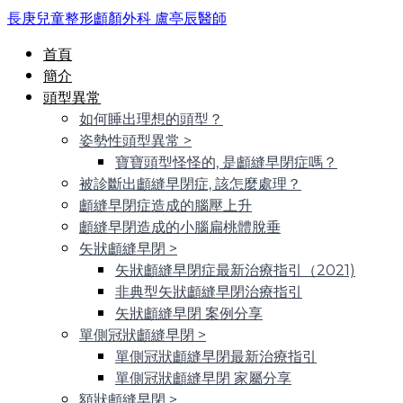
長庚兒童整形顱顏外科 盧亭辰醫師
首頁
簡介
頭型異常
如何睡出理想的頭型？
姿勢性頭型異常
>
寶寶頭型怪怪的, 是顱縫早閉症嗎？
被診斷出顱縫早閉症, 該怎麼處理？
顱縫早閉症造成的腦壓上升
顱縫早閉造成的小腦扁桃體脫垂
矢狀顱縫早閉
>
矢狀顱縫早閉症最新治療指引（2021)
非典型矢狀顱縫早閉治療指引
矢狀顱縫早閉 案例分享
單側冠狀顱縫早閉
>
單側冠狀顱縫早閉最新治療指引
單側冠狀顱縫早閉 家屬分享
額狀顱縫早閉
>