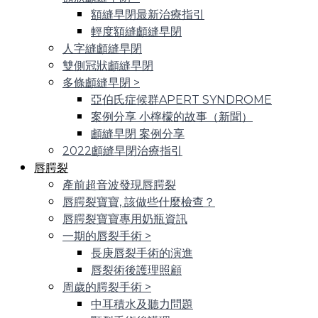
額縫早閉最新治療指引
輕度額縫顱縫早閉
人字縫顱縫早閉
雙側冠狀顱縫早閉
多條顱縫早閉
>
亞伯氏症候群APERT SYNDROME
案例分享 小檸檬的故事（新聞）
顱縫早閉 案例分享
2022顱縫早閉治療指引
唇腭裂
產前超音波發現唇腭裂
唇腭裂寶寶, 該做些什麼檢查？
唇腭裂寶寶專用奶瓶資訊
一期的唇裂手術
>
長庚唇裂手術的演進
唇裂術後護理照顧
周歲的腭裂手術
>
中耳積水及聽力問題