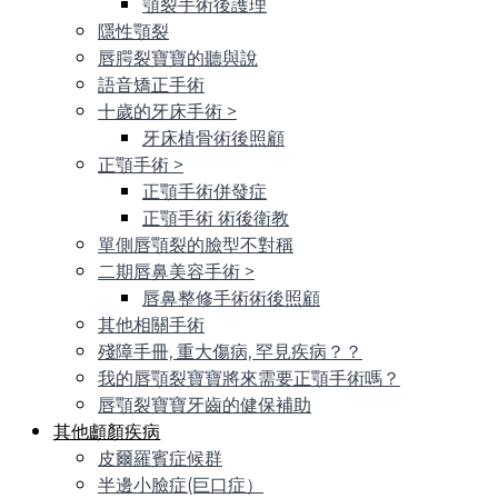
顎裂手術後護理
隱性顎裂
唇腭裂寶寶的聽與說
語音矯正手術
十歲的牙床手術
>
牙床植骨術後照顧
正顎手術
>
正顎手術併發症
正顎手術 術後衛教
單側唇顎裂的臉型不對稱
二期唇鼻美容手術
>
唇鼻整修手術術後照顧
其他相關手術
殘障手冊, 重大傷病, 罕見疾病？？
我的唇顎裂寶寶將來需要正顎手術嗎？
唇顎裂寶寶牙齒的健保補助
其他顱顏疾病
皮爾羅賓症候群
半邊小臉症(巨口症）