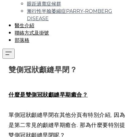
眼距過寬症候群
漸行性半臉萎縮症PARRY-ROMBERG
DISEASE
醫生介紹
聯絡方式及掛號
部落格
雙側冠狀顱縫早閉？
什麼是雙側冠狀顱縫早期癒合？
單側冠狀顱縫早閉在其他分頁有特別介紹, 因為
是第二常見的顱縫早期癒合. 那為什麼要特別提
雙側冠狀顱縫早閉呢？