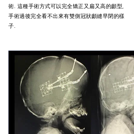
術. 這種手術方式可以完全矯正又扁又高的顱型,
手術過後完全看不出來有雙側冠狀顱縫早閉的樣
子.