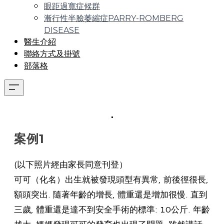
眼距過寬症候群
漸行性半臉萎縮症PARRY-ROMBERG
DISEASE
醫生介紹
聯絡方式及掛號
部落格
.
案例1
(以下照片經由家長同意刊登）
可可（化名）出生就被發現頭型有異常, 前後徑很長,
額頭突出. 隨著年齡的增長, 體重還是增加很慢. 直到
三歲, 體重還是達不到安全手術的標準: 10公斤. 年齡
越大, 媽媽發現可可的發育也出現了問題, 雖然講話