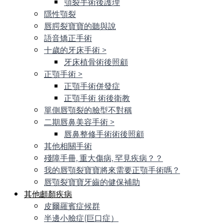
顎裂手術後護理
隱性顎裂
唇腭裂寶寶的聽與說
語音矯正手術
十歲的牙床手術
>
牙床植骨術後照顧
正顎手術
>
正顎手術併發症
正顎手術 術後衛教
單側唇顎裂的臉型不對稱
二期唇鼻美容手術
>
唇鼻整修手術術後照顧
其他相關手術
殘障手冊, 重大傷病, 罕見疾病？？
我的唇顎裂寶寶將來需要正顎手術嗎？
唇顎裂寶寶牙齒的健保補助
其他顱顏疾病
皮爾羅賓症候群
半邊小臉症(巨口症）