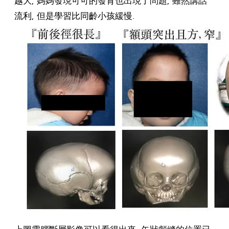
流利, 但是學習比同齡小孩緩慢.
上圖電腦斷層影像可以看得出來, 矢狀顱縫的位置已