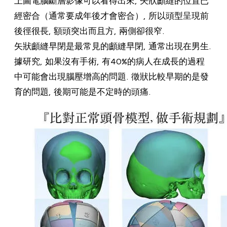
經密合（通常要成年後才會密合）, 所以頭型呈現前
後徑很長, 額頭突出而且方, 兩側卻很窄.
矢狀顱縫早閉是最常見的顱縫早閉, 通常出現在男生.
據研究, 如果沒有手術, 有40%的病人在成長的過程
中可能會出現腦壓增高的問題. 徵狀比較早期的是發
育的問題, 後期可能是不定時的頭痛.