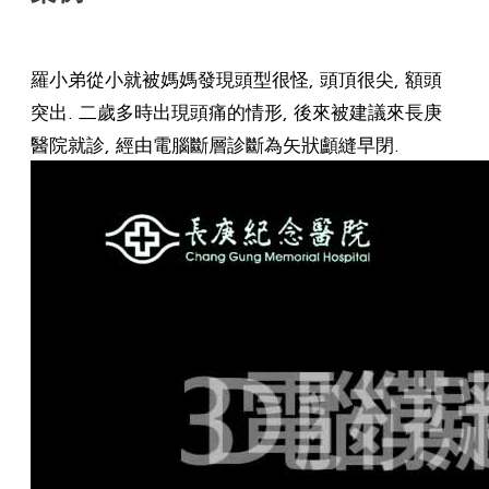
羅小弟從小就被媽媽發現頭型很怪, 頭頂很尖, 額頭
突出. 二歲多時出現頭痛的情形, 後來被建議來長庚
醫院就診, 經由電腦斷層診斷為矢狀顱縫早閉.