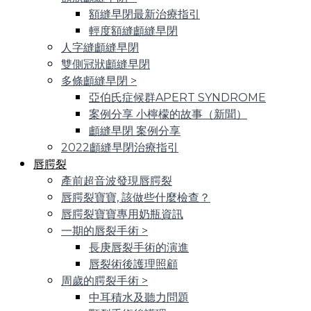
額縫早閉最新治療指引
輕度額縫顱縫早閉
人字縫顱縫早閉
雙側冠狀顱縫早閉
多條顱縫早閉
>
亞伯氏症候群APERT SYNDROME
案例分享 小檸檬的故事（新聞）
顱縫早閉 案例分享
2022顱縫早閉治療指引
唇腭裂
產前超音波發現唇腭裂
唇腭裂寶寶, 該做些什麼檢查？
唇腭裂寶寶專用奶瓶資訊
一期的唇裂手術
>
長庚唇裂手術的演進
唇裂術後護理照顧
周歲的腭裂手術
>
中耳積水及聽力問題