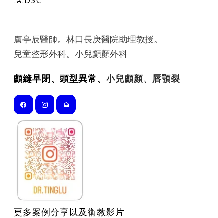
.A.D3C
盧亭辰醫師。林口長庚醫院助理教授。
​兒童整形外科。小兒顱顏外科
顱縫早閉、頭型異常、
小兒顱顏、唇顎裂
更多案例分享以及衛教影片