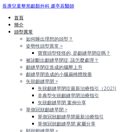
長庚兒童整形顱顏外科 盧亭辰醫師
首頁
簡介
頭型異常
如何睡出理想的頭型？
姿勢性頭型異常
>
寶寶頭型怪怪的, 是顱縫早閉症嗎？
被診斷出顱縫早閉症, 該怎麼處理？
顱縫早閉症造成的腦壓上升
顱縫早閉造成的小腦扁桃體脫垂
矢狀顱縫早閉
>
矢狀顱縫早閉症最新治療指引（2021)
非典型矢狀顱縫早閉治療指引
矢狀顱縫早閉 案例分享
單側冠狀顱縫早閉
>
單側冠狀顱縫早閉最新治療指引
單側冠狀顱縫早閉 家屬分享
額狀顱縫早閉
>