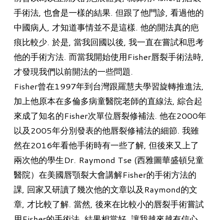
手術法, 也會是一樣的結果. 但跟了他門診, 看過他的
中國病人, 才知道事情並不是這樣. 他的開法真的疤
痕比較少. 於是, 當我回國以後, 我一直在嘗試和思考
他的手術方法. 而當我開始使用Fisher唇裂手術法時,
才發現我們以前開法的一些問題.
Fisher曾在1997年到台灣跟羅慧夫學習旋轉推進法,
加上他原本在多倫多病童醫院老師的直線法, 綜合起
來成了知名的Fisher次單位唇裂修補法. 他在2000年
以及2005年分別發表的他唇裂修補法的細節. 我雖
然在2016年看他手術時有一些了解, 但後來又上了
兩次他的學生Dr. Raymond Tse (西雅圖華盛頓兒童
醫院）在美國唇顎裂大會講解Fisher的手術方法的
課, 回家又研讀了幾次他的文章以及Raymond的文
章, 才比較了解. 當然, 後來在比較小的唇裂手術嘗試
用Fisher的手術法, 結果相當好, 讓我越來越有信心.