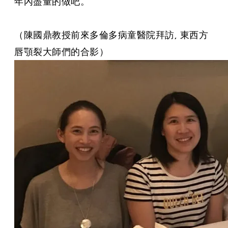
年內盡量的做吧。
（陳國鼎教授前來多倫多病童醫院拜訪, 東西方
唇顎裂大師們的合影）