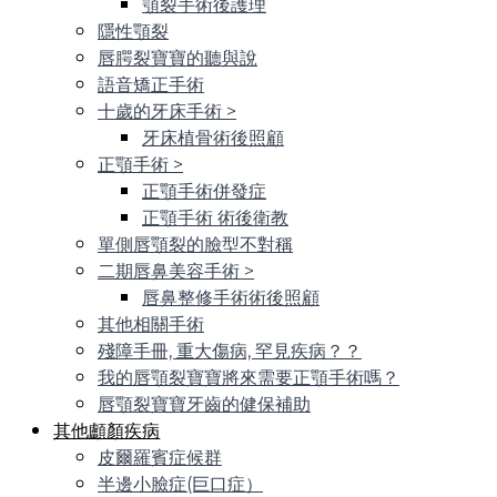
顎裂手術後護理
隱性顎裂
唇腭裂寶寶的聽與說
語音矯正手術
十歲的牙床手術
>
牙床植骨術後照顧
正顎手術
>
正顎手術併發症
正顎手術 術後衛教
單側唇顎裂的臉型不對稱
二期唇鼻美容手術
>
唇鼻整修手術術後照顧
其他相關手術
殘障手冊, 重大傷病, 罕見疾病？？
我的唇顎裂寶寶將來需要正顎手術嗎？
唇顎裂寶寶牙齒的健保補助
其他顱顏疾病
皮爾羅賓症候群
半邊小臉症(巨口症）