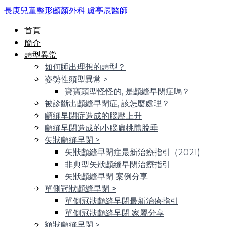
長庚兒童整形顱顏外科 盧亭辰醫師
首頁
簡介
頭型異常
如何睡出理想的頭型？
姿勢性頭型異常
>
寶寶頭型怪怪的, 是顱縫早閉症嗎？
被診斷出顱縫早閉症, 該怎麼處理？
顱縫早閉症造成的腦壓上升
顱縫早閉造成的小腦扁桃體脫垂
矢狀顱縫早閉
>
矢狀顱縫早閉症最新治療指引（2021)
非典型矢狀顱縫早閉治療指引
矢狀顱縫早閉 案例分享
單側冠狀顱縫早閉
>
單側冠狀顱縫早閉最新治療指引
單側冠狀顱縫早閉 家屬分享
額狀顱縫早閉
>