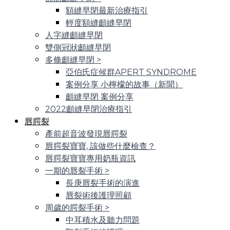
額縫早閉最新治療指引
輕度額縫顱縫早閉
人字縫顱縫早閉
雙側冠狀顱縫早閉
多條顱縫早閉
>
亞伯氏症候群APERT SYNDROME
案例分享 小檸檬的故事（新聞）
顱縫早閉 案例分享
2022顱縫早閉治療指引
唇腭裂
產前超音波發現唇腭裂
唇腭裂寶寶, 該做些什麼檢查？
唇腭裂寶寶專用奶瓶資訊
一期的唇裂手術
>
長庚唇裂手術的演進
唇裂術後護理照顧
周歲的腭裂手術
>
中耳積水及聽力問題