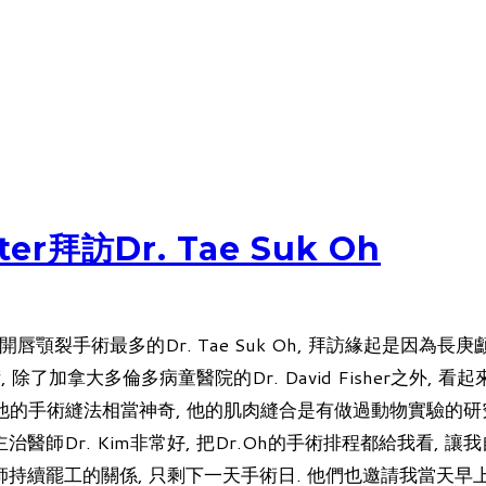
er拜訪Dr. Tae Suk Oh
拜訪韓國開唇顎裂手術最多的Dr. Tae Suk Oh, 拜訪緣起是
除了加拿大多倫多病童醫院的Dr. David Fisher之外, 看
他的手術縫法相當神奇, 他的肌肉縫合是有做過動物實驗的研
醫師Dr. Kim非常好, 把Dr.Oh的手術排程都給我看, 
師持續罷工的關係, 只剩下一天手術日. 他們也邀請我當天早