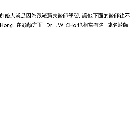
們的創始人就是因為跟羅慧夫醫師學習, 讓他下面的醫師往不
ng. 在顱顏方面, Dr. JW CHoi也相當有名, 成名於顱