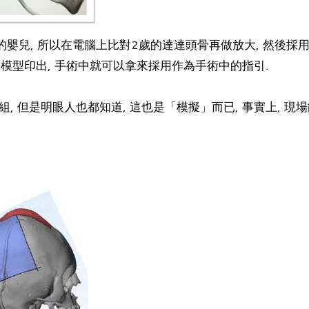
嬰兒, 所以在電腦上比對2歲的達達頭骨再做放大, 然後採用
模型印出, 手術中就可以拿來採用作為手術中的指引.
 但是明眼人也都知道, 這也是「模擬」而已, 事實上, 現場