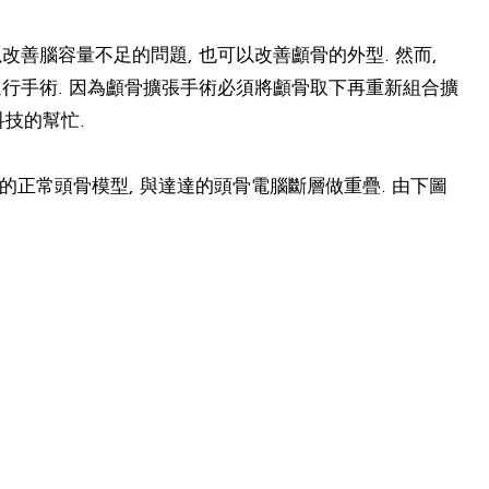
善腦容量不足的問題, 也可以改善顱骨的外型. 然而,
進行手術. 因為顱骨擴張手術必須將顱骨取下再重新組合擴
科技的幫忙.
正常頭骨模型, 與達達的頭骨電腦斷層做重疊. 由下圖