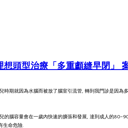
化理想頭型治療「多重顱縫早閉」 
嬰兒時期就因為水腦而被放了腦室引流管, 轉到我門診是因為
兒的腦容量會在一歲內快速的擴張和發展, 達到成人的80-9
有生命危險.