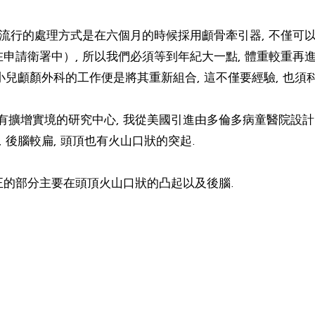
流行的處理方式是在六個月的時候採用顱骨牽引器, 不僅可以改
請衛署中）, 所以我們必須等到年紀大一點, 體重較重再
小兒顱顏外科的工作便是將其重新組合, 這不僅要經驗, 也須
擴增實境的研究中心, 我從美國引進由多倫多病童醫院設計的
 後腦較扁, 頭頂也有火山口狀的突起.
矯正的部分主要在頭頂火山口狀的凸起以及後腦.