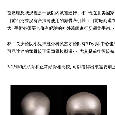
當然理想狀況裡是一歲以內就需進行手術. 現在北美國家
目前台灣並沒有合法可使用的顱骨牽引器（目前廠商還在申
大, 手術必須要合併有經驗的神外醫師進行切顱骨手術, 
林口長庚醫院小兒神經外科吳杰才醫師有3D列印中心也有
可見達達的頭骨較正常頭骨模型還小, 尤其是前後徑較短,
​3D列印的頭骨和正常頭骨相比較, 可以看得出來需要