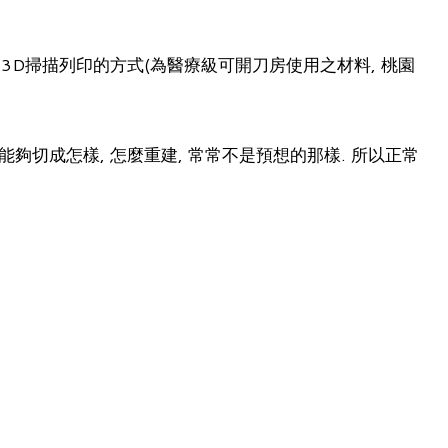
3D掃描列印的方式(為醫療級可開刀房使用之材料, 桃園
能夠切成怎樣, 怎麼重建, 常常不是預想的那樣. 所以正常