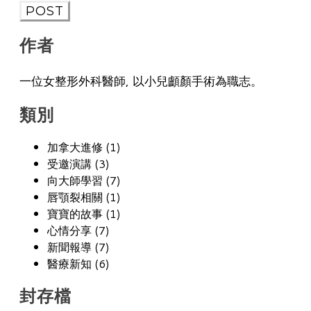
POST
作者
一位女整形外科醫師, 以小兒顱顏手術為職志。
類別
加拿大進修 (1)
受邀演講 (3)
向大師學習 (7)
唇顎裂相關 (1)
寶寶的故事 (1)
心情分享 (7)
新聞報導 (7)
醫療新知 (6)
封存檔