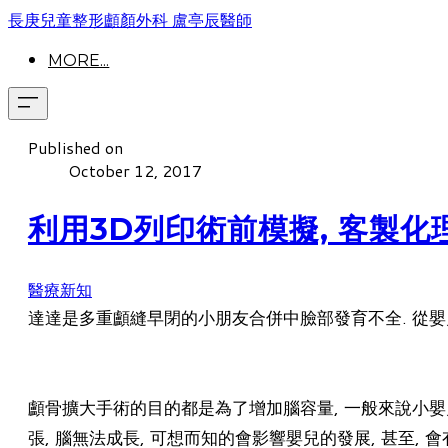
長庚兒童整形顱顏外科 盧亭辰醫師
MORE...
Published on
October 12, 2017
利用3D列印術前模擬, 客製
醫療新知
達達是多重顱縫早閉的小朋友合併中臉部發育不全. 從
顱骨擴大手術的目的都是為了增加腦容量, 一般來說小嬰
張, 腦無法成長, 可想而知的會影響嬰兒的發展, 甚至, 會