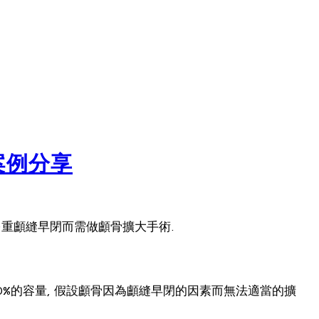
案例分享
多重顱縫早閉而需做顱骨擴大手術.
0%的容量, 假設顱骨因為顱縫早閉的因素而無法適當的擴