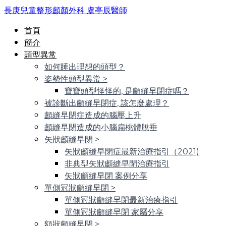
長庚兒童整形顱顏外科 盧亭辰醫師
首頁
簡介
頭型異常
如何睡出理想的頭型？
姿勢性頭型異常
>
寶寶頭型怪怪的, 是顱縫早閉症嗎？
被診斷出顱縫早閉症, 該怎麼處理？
顱縫早閉症造成的腦壓上升
顱縫早閉造成的小腦扁桃體脫垂
矢狀顱縫早閉
>
矢狀顱縫早閉症最新治療指引（2021)
非典型矢狀顱縫早閉治療指引
矢狀顱縫早閉 案例分享
單側冠狀顱縫早閉
>
單側冠狀顱縫早閉最新治療指引
單側冠狀顱縫早閉 家屬分享
額狀顱縫早閉
>