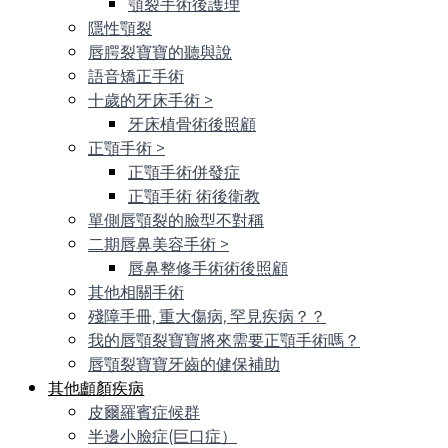
顎裂手術後護理
隱性顎裂
唇腭裂寶寶的聽與說
語音矯正手術
十歲的牙床手術
>
牙床植骨術後照顧
正顎手術
>
正顎手術併發症
正顎手術 術後衛教
單側唇顎裂的臉型不對稱
二期唇鼻美容手術
>
唇鼻整修手術術後照顧
其他相關手術
殘障手冊, 重大傷病, 罕見疾病？？
我的唇顎裂寶寶將來需要正顎手術嗎？
唇顎裂寶寶牙齒的健保補助
其他顱顏疾病
皮爾羅賓症候群
半邊小臉症(巨口症）