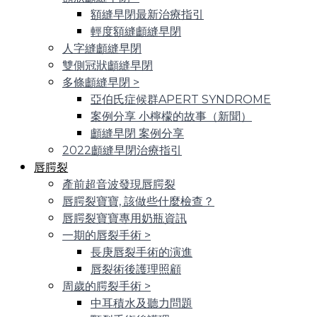
額縫早閉最新治療指引
輕度額縫顱縫早閉
人字縫顱縫早閉
雙側冠狀顱縫早閉
多條顱縫早閉
>
亞伯氏症候群APERT SYNDROME
案例分享 小檸檬的故事（新聞）
顱縫早閉 案例分享
2022顱縫早閉治療指引
唇腭裂
產前超音波發現唇腭裂
唇腭裂寶寶, 該做些什麼檢查？
唇腭裂寶寶專用奶瓶資訊
一期的唇裂手術
>
長庚唇裂手術的演進
唇裂術後護理照顧
周歲的腭裂手術
>
中耳積水及聽力問題