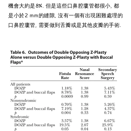
機會大約是8%. 但是這些口鼻腔廔管都很小, 都
是小於2 mm的縫隙, 沒有一個有出現困難處理的
口鼻腔廔管, 需要做到舌瓣或是其他皮瓣的手術.