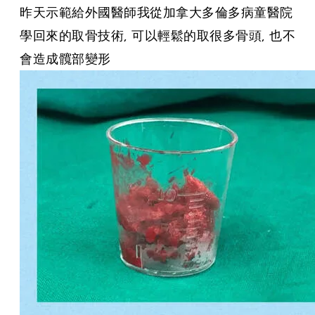
昨天示範給外國醫師我從加拿大多倫多病童醫院
學回來的取骨技術, 可以輕鬆的取很多骨頭, 也不
會造成髖部變形