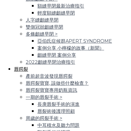
額縫早閉最新治療指引
輕度額縫顱縫早閉
人字縫顱縫早閉
雙側冠狀顱縫早閉
多條顱縫早閉
>
亞伯氏症候群APERT SYNDROME
案例分享 小檸檬的故事（新聞）
顱縫早閉 案例分享
2022顱縫早閉治療指引
唇腭裂
產前超音波發現唇腭裂
唇腭裂寶寶, 該做些什麼檢查？
唇腭裂寶寶專用奶瓶資訊
一期的唇裂手術
>
長庚唇裂手術的演進
唇裂術後護理照顧
周歲的腭裂手術
>
中耳積水及聽力問題