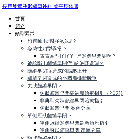
長庚兒童整形顱顏外科 盧亭辰醫師
首頁
簡介
頭型異常
如何睡出理想的頭型？
姿勢性頭型異常
>
寶寶頭型怪怪的, 是顱縫早閉症嗎？
被診斷出顱縫早閉症, 該怎麼處理？
顱縫早閉症造成的腦壓上升
顱縫早閉造成的小腦扁桃體脫垂
矢狀顱縫早閉
>
矢狀顱縫早閉症最新治療指引（2021)
非典型矢狀顱縫早閉治療指引
矢狀顱縫早閉 案例分享
單側冠狀顱縫早閉
>
單側冠狀顱縫早閉最新治療指引
單側冠狀顱縫早閉 家屬分享
額狀顱縫早閉
>