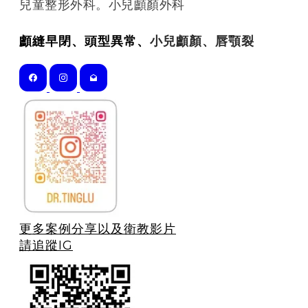
​兒童整形外科。小兒顱顏外科
顱縫早閉、頭型異常、
小兒顱顏、唇顎裂
更多案例分享以及衛教影片
請追蹤IG