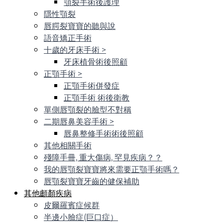
顎裂手術後護理
隱性顎裂
唇腭裂寶寶的聽與說
語音矯正手術
十歲的牙床手術
>
牙床植骨術後照顧
正顎手術
>
正顎手術併發症
正顎手術 術後衛教
單側唇顎裂的臉型不對稱
二期唇鼻美容手術
>
唇鼻整修手術術後照顧
其他相關手術
殘障手冊, 重大傷病, 罕見疾病？？
我的唇顎裂寶寶將來需要正顎手術嗎？
唇顎裂寶寶牙齒的健保補助
其他顱顏疾病
皮爾羅賓症候群
半邊小臉症(巨口症）