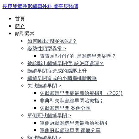
長庚兒童整形顱顏外科 盧亭辰醫師
首頁
簡介
頭型異常
如何睡出理想的頭型？
姿勢性頭型異常
>
寶寶頭型怪怪的, 是顱縫早閉症嗎？
被診斷出顱縫早閉症, 該怎麼處理？
顱縫早閉症造成的腦壓上升
顱縫早閉造成的小腦扁桃體脫垂
矢狀顱縫早閉
>
矢狀顱縫早閉症最新治療指引（2021)
非典型矢狀顱縫早閉治療指引
矢狀顱縫早閉 案例分享
單側冠狀顱縫早閉
>
單側冠狀顱縫早閉最新治療指引
單側冠狀顱縫早閉 家屬分享
額狀顱縫早閉
>