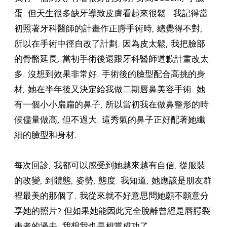
蛋. 但天生很多缺牙導致皮膚看起來很鬆. 我記得當
初照著牙科醫師的計畫作正腭手術時, 總覺得不對,
所以在手術中徑自改了計劃. 因為皮太鬆, 我把臉部
的骨骼延長, 當初手術後還跟牙科醫師道歉計畫改太
多. 沒想到效果非常好. 手術後的臉型配合高挑的身
材, 她在半年後又決定給我做二期唇鼻美容手術. 她
有一個小小扁扁的鼻子, 所以當初我在做鼻整形的時
候儘量做高, 但不過大. 這秀氣的鼻子正好配著她纖
細的臉型和身材.
每次回診, 我都可以感受到她越來越有自信, 從服裝
的改變, 到體態, 姿勢, 態度. 我知道, 她應該是朋友群
裡最美的那個了. 我從來就不好意思問她願不願意分
享她的照片? 但如果她能因此完全脫離曾經是唇腭裂
患者的過去, 我想我也是相當成功了.