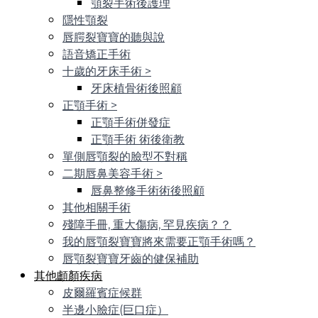
顎裂手術後護理
隱性顎裂
唇腭裂寶寶的聽與說
語音矯正手術
十歲的牙床手術
>
牙床植骨術後照顧
正顎手術
>
正顎手術併發症
正顎手術 術後衛教
單側唇顎裂的臉型不對稱
二期唇鼻美容手術
>
唇鼻整修手術術後照顧
其他相關手術
殘障手冊, 重大傷病, 罕見疾病？？
我的唇顎裂寶寶將來需要正顎手術嗎？
唇顎裂寶寶牙齒的健保補助
其他顱顏疾病
皮爾羅賓症候群
半邊小臉症(巨口症）