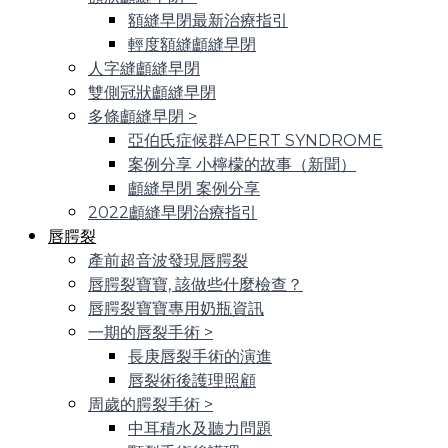
額縫早閉最新治療指引
輕度額縫顱縫早閉
人字縫顱縫早閉
雙側冠狀顱縫早閉
多條顱縫早閉
>
亞伯氏症候群APERT SYNDROME
案例分享 小檸檬的故事（新聞）
顱縫早閉 案例分享
2022顱縫早閉治療指引
唇腭裂
產前超音波發現唇腭裂
唇腭裂寶寶, 該做些什麼檢查？
唇腭裂寶寶專用奶瓶資訊
一期的唇裂手術
>
長庚唇裂手術的演進
唇裂術後護理照顧
周歲的腭裂手術
>
中耳積水及聽力問題