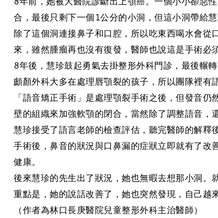
8年前，她被大醫院診斷出上顎癌。一個小小卻惡性
合，最後只剩下一個1公分的小洞，但這小洞帶給
除了這個洞連接鼻子和口腔，所以吃東西喝水會從
來，雖然腫瘤再也沒有復發，醫師也說這是手術必
8年後，慧珍鼓起勇氣去掛整形外科門診，最後輾
顱顏外科大多在處理唇顎裂的孩子，所以團隊裡有
「語音矯正手術」是處理顎裂手術之後，但發音仍
壁的組織來加強軟顎的閉合，當然除了調整語音，
慧珍接受了語言老師的檢查評估，聽完醫師的解釋
手術後，鼻音的狀況與口鼻漏的症狀立即就有了改
健康。
後來慧珍的先生出了狀況，她也無暇去想那小洞。
重點是，她的說話改善了，她也突然發現，自己越
（作者為林口長庚醫院兒童整形外科主治醫師）