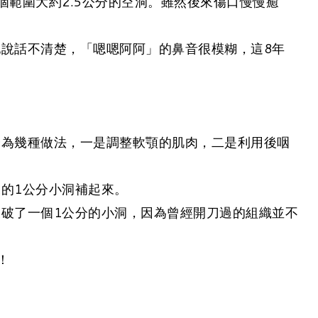
範圍大約2.5公分的空洞。雖然後來傷口慢慢癒
說話不清楚，「嗯嗯阿阿」的鼻音很模糊，這8年
分為幾種做法，一是調整軟顎的肌肉，二是利用後咽
的1公分小洞補起來。
破了一個1公分的小洞，因為曾經開刀過的組織並不
！
。