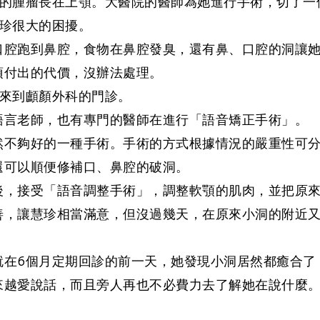
的腫瘤長在上顎。大醫院的醫師為她進行手術，切了一個
慧珍很大的困擾。
口腔跑到鼻腔，食物在鼻腔發臭，還有鼻、口腔的洞讓她
須付出的代價，沒辦法處理。
轉來到顱顏外科的門診。
語言老師，也有專門的醫師在進行「語音矯正手術」。
然不夠好的一種手術。手術的方式根據情況的嚴重性可
還可以順便修補口、鼻腔的破洞。
後，接受「語音調整手術」，調整軟顎的肌肉，並把原來
善，讓慧珍相當滿意，但沒過幾天，在原來小洞的附近又
就在6個月定期回診的前一天，她發現小洞居然都癒合了
來越愛說話，而且旁人再也不必費力去了解她在說什麼