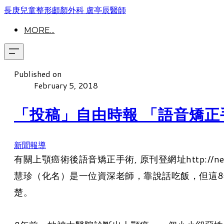
長庚兒童整形顱顏外科 盧亭辰醫師
MORE...
Published on
February 5, 2018
「投稿」自由時報 「語音矯正
新聞報導
有關上顎癌術後語音矯正手術, 原刊登網址​http://news.ltn
慧珍（化名）是一位資深老師，靠說話吃飯，但這
楚。